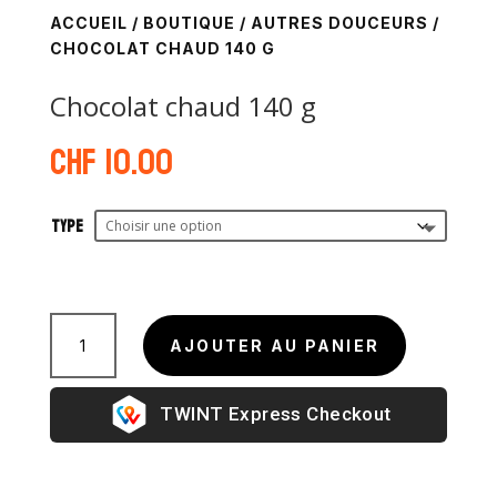
ACCUEIL
/
BOUTIQUE
/
AUTRES DOUCEURS
/
CHOCOLAT CHAUD 140 G
Chocolat chaud 140 g
CHF
10.00
Type
quantité
de
AJOUTER AU PANIER
Chocolat
chaud
Express Checkout
140
g
A
l