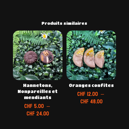
Produits similaires
Hannetons,
Oranges confites
Nonpareilles et
CHF
12.00
–
mendiants
Plage
CHF
48.00
CHF
5.00
–
de
Plage
CHF
24.00
prix :
de
CHF 12.00
prix :