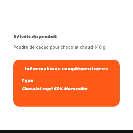
t
e
r
n
a
Détails du produit
t
i
Poudre de cacao pour chocolat chaud 140 g
v
e
:
Informations complémentaires
Type
Chocolat rapé 65% Maracaibo