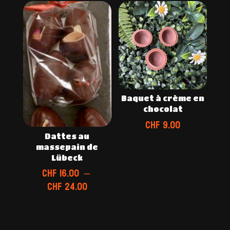
à
CHF 5.00
CHF 48.00
à
CHF 24.00
Baquet à crème en
chocolat
CHF
9.00
Dattes au
massepain de
Lübeck
CHF
16.00
–
Plage
CHF
24.00
de
prix :
CHF 16.00