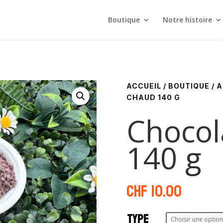
Boutique
Notre histoire
ACCUEIL
/
BOUTIQUE
/
A
CHAUD 140 G
Chocol
140 g
CHF
10.00
Type