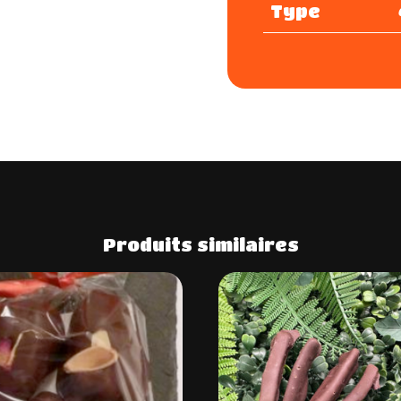
e
Type
:
Produits similaires