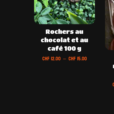
Rochers au
chocolat et au
café 100 g
Plage
CHF
12.00
–
CHF
15.00
de
prix :
CHF 12.00
à
CHF 15.00