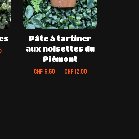
es
Pâte à tartiner
aux noisettes du
Plage
0
de
Piémont
prix :
Plage
CHF
6.50
–
CHF
12.00
CHF 12.00
de
à
prix :
CHF 48.00
CHF 6.50
à
CHF 12.00