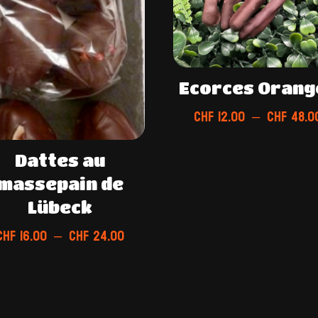
Ecorces Orang
CHF
12.00
–
CHF
48.0
Dattes au
massepain de
Lübeck
Plage
CHF
16.00
–
CHF
24.00
de
prix :
CHF 16.00
à