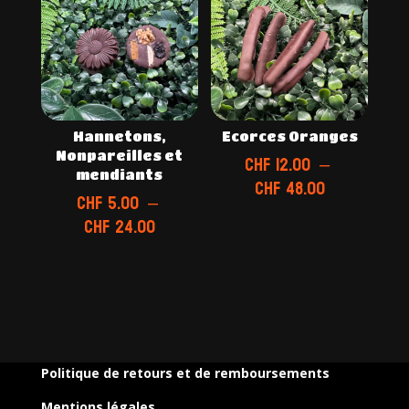
à
CHF 48.00
Hannetons,
Ecorces Oranges
Nonpareilles et
CHF
12.00
–
mendiants
Plage
CHF
48.00
CHF
5.00
–
de
Plage
CHF
24.00
prix :
de
CHF 12.00
prix :
à
CHF 5.00
CHF 48.00
à
CHF 24.00
Politique de retours et de remboursements
Mentions légales