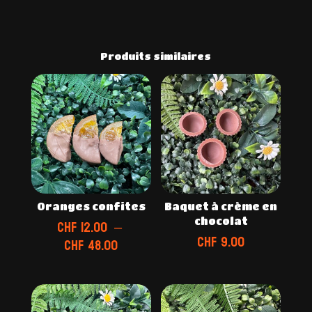
Produits similaires
Oranges confites
Baquet à crème en
chocolat
CHF
12.00
–
CHF
9.00
Plage
CHF
48.00
de
prix :
CHF 12.00