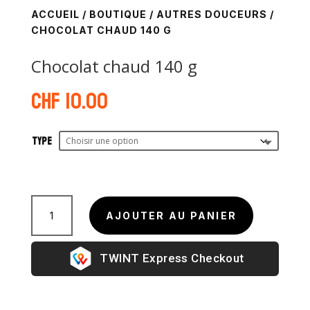
ACCUEIL
/
BOUTIQUE
/
AUTRES DOUCEURS
/
CHOCOLAT CHAUD 140 G
Chocolat chaud 140 g
CHF
10.00
Type
quantité
de
AJOUTER AU PANIER
Chocolat
chaud
Express Checkout
140
g
A
l