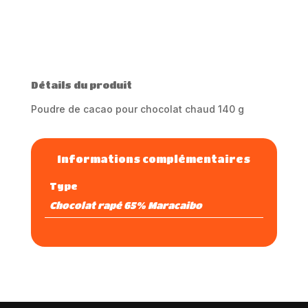
t
e
r
n
a
Détails du produit
t
i
Poudre de cacao pour chocolat chaud 140 g
v
e
:
Informations complémentaires
Type
Chocolat rapé 65% Maracaibo