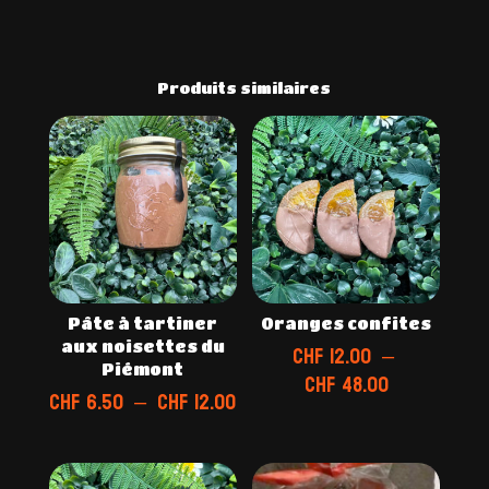
Produits similaires
Pâte à tartiner
Oranges confites
aux noisettes du
CHF
12.00
–
Piémont
Plage
CHF
48.00
Plage
CHF
6.50
–
CHF
12.00
de
de
prix :
prix :
CHF 12.00
CHF 6.50