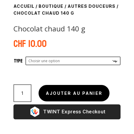
ACCUEIL
/
BOUTIQUE
/
AUTRES DOUCEURS
/
CHOCOLAT CHAUD 140 G
Chocolat chaud 140 g
CHF
10.00
Type
quantité
de
AJOUTER AU PANIER
Chocolat
chaud
Express Checkout
140
g
A
l