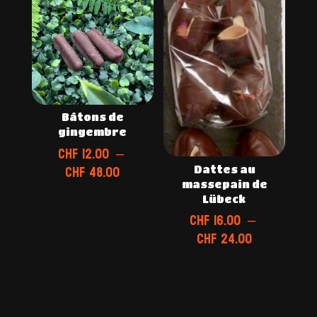
à
à
CHF 48.00
CHF 12.00
Bâtons de
gingembre
CHF
12.00
–
Plage
CHF
48.00
Dattes au
de
massepain de
Lübeck
prix :
CHF
16.00
–
CHF 12.00
Plage
CHF
24.00
à
de
CHF 48.00
prix :
CHF 16.00
à