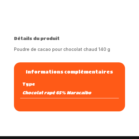
t
e
r
n
a
Détails du produit
t
i
Poudre de cacao pour chocolat chaud 140 g
v
e
:
Informations complémentaires
Type
Chocolat rapé 65% Maracaibo