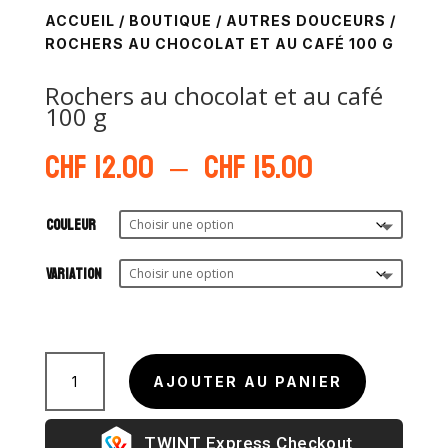
ACCUEIL
/
BOUTIQUE
/
AUTRES DOUCEURS
/
ROCHERS AU CHOCOLAT ET AU CAFÉ 100 G
Rochers au chocolat et au café
100 g
Plage
CHF
12.00
–
CHF
15.00
de
prix :
CHF 12.00
Couleur
à
CHF 15.00
Variation
quantité
de
AJOUTER AU PANIER
Rochers
au
Express Checkout