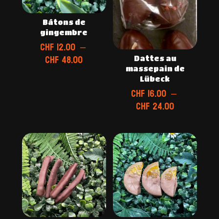
Bâtons de
gingembre
CHF
12.00
–
Plage
CHF
48.00
Dattes au
de
massepain de
Lübeck
prix :
CHF
16.00
–
CHF 12.00
Plage
CHF
24.00
à
de
CHF 48.00
prix :
CHF 16.00
à
CHF 24.00