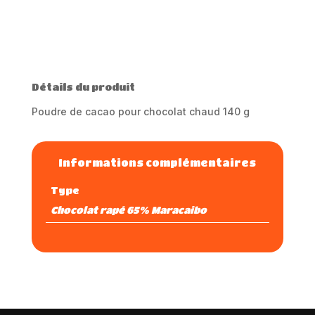
t
e
r
n
a
Détails du produit
t
i
Poudre de cacao pour chocolat chaud 140 g
v
e
:
Informations complémentaires
Type
Chocolat rapé 65% Maracaibo