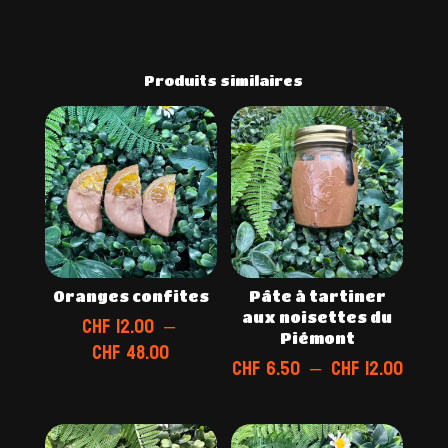
Produits similaires
Oranges confites
Pâte à tartiner
aux noisettes du
CHF
12.00
–
Piémont
Plage
CHF
48.00
Plage
CHF
6.50
–
CHF
12.00
de
de
prix :
prix :
CHF 12.00
CHF 6