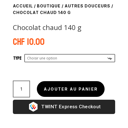
ACCUEIL
/
BOUTIQUE
/
AUTRES DOUCEURS
/
CHOCOLAT CHAUD 140 G
Chocolat chaud 140 g
CHF
10.00
Type
quantité
de
AJOUTER AU PANIER
Chocolat
chaud
Express Checkout
140
g
A
l