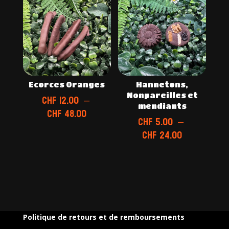
à
à
CHF 48.00
CHF 1
Ecorces Oranges
Hannetons,
Nonpareilles et
CHF
12.00
–
mendiants
Plage
CHF
48.00
CHF
5.00
–
de
Plage
CHF
24.00
prix :
de
CHF 12.00
prix :
à
CHF 5.00
CHF 48.00
à
CHF 24.00
Politique de retours et de remboursements