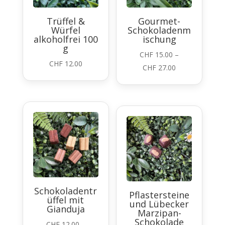
Trüffel &
Gourmet-
Würfel
Schokoladenm
alkoholfrei 100
ischung
g
CHF
15.00
–
CHF
12.00
Preisspanne:
CHF
27.00
CHF 15.00
bis
CHF 27.00
Schokoladentr
Pflastersteine
üffel mit
und Lübecker
Gianduja
Marzipan-
Schokolade
CHF
12.00
–