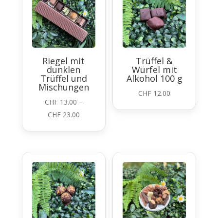
Riegel mit
Trüffel &
dunklen
Würfel mit
Trüffel und
Alkohol 100 g
Mischungen
CHF
12.00
CHF
13.00
–
Preisspanne:
CHF
23.00
CHF 13.00
bis
CHF 23.00